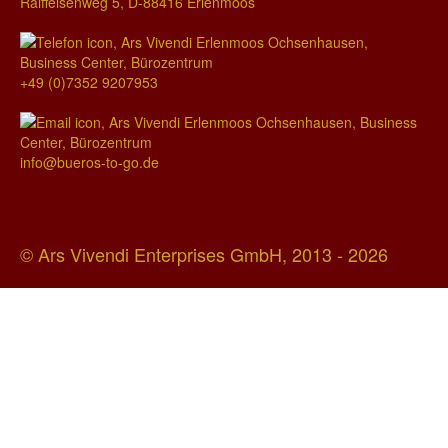
Raiffeisenweg 5, D-88416 Erlenmoos
+49 (0)7352 9207953
info@bueros-to-go.de
© Ars Vivendi Enterprises GmbH, 2013 - 2026